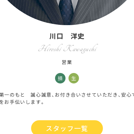
川口 洋史
Hiroshi Kawaguchi
営業
損
生
第一のもと 誠心誠意、お付き合いさせていただき、安心
をお手伝いします。
スタッフ一覧