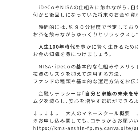
iDeCoやNISAの仕組みに触れながら、
自
何かと後回しになっていた将来のお金や資
時間的には、約９０分程度で予定しており
お茶を飲みながらゆっくりとリラックスし
人生100年時代
を豊かに賢く生きるため
お金の知識を身につけましょう。
NISA・iDeCoの基本的な仕組みやメリッ
投資のリスクを抑えて運用する方法、
ファンドの種類や基本的な選定方法をお伝
金融リテラシーは「
自分と家族の未来を
ムダを減らし、安心を増やす選択ができる
↓↓↓↓↓ 大人のマネースクール概要 
※お申し込み関しても、コチラからお願い
https://kms-anshin-fp.my.canva.site/a