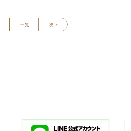
前
一覧
次 >