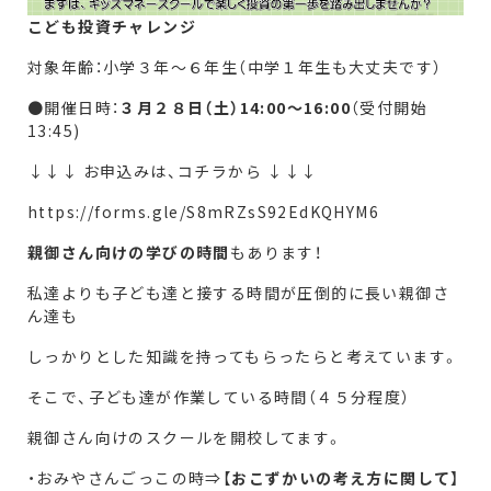
こども投資チャレンジ
対象年齢：小学３年～６年生（中学１年生も大丈夫です）
●開催日時：
３月２８日（土）14:00～16:00
（受付開始
13:45)
↓↓↓ お申込みは、コチラから ↓↓↓
https://forms.gle/S8mRZsS92EdKQHYM6
親御さん向けの学びの時間
もあります！
私達よりも子ども達と接する時間が圧倒的に長い親御さ
ん達も
しっかりとした知識を持ってもらったらと考えています。
そこで、子ども達が作業している時間（４５分程度）
親御さん向けのスクールを開校してます。
・おみやさんごっこの時⇒【
おこずかいの考え方に関して
】