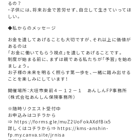
るの？
・子供には、将来お金で苦労せず、自立して生きていってほ
しい。
◆私からのメッセージ
お金を遺してあげることも大切ですが、それ以上に価値が
あるのは
「お金に働いてもらう視点」を遺してあげることです。
制度が始まる前に、まずは親である私たちが「予習」を始め
ましょう。
お子様の未来を明るく照らす第一歩を、一緒に踏み出せる
ことを楽しみにしています！
開催場所：大垣市東前４－１２－１ あんしんFP事務所
（株式会社あんしん保険事務所）
※随時リクエスト受付中
お申込みはコチラから
⇒
https://forms.gle/muZ2UoFokAXdfBix5
詳しくはコチラから⇒
https://kms-anshin-
fp.my.canva.site/jrnisa