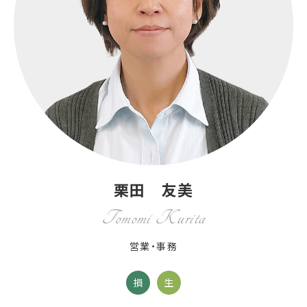
栗田 友美
Tomomi Kurita
営業・事務
損
生