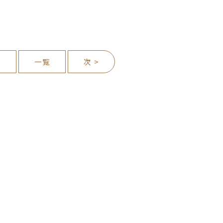
前
一覧
次 >